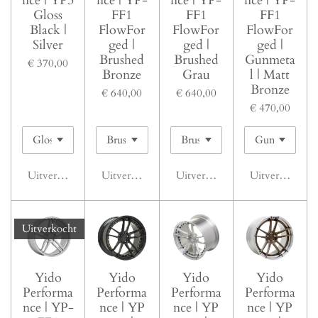
nce | YP3
nce | YP-
nce | YP-
nce | YP-
Gloss
FF1
FF1
FF1
Black |
FlowFor
FlowFor
FlowFor
Silver
ged |
ged |
ged |
Brushed
Brushed
Gunmeta
€ 370,00
Bronze
Grau
l | Matt
Bronze
€ 640,00
€ 640,00
€ 470,00
Uitverkocht
Uitverkocht
Uitverkocht
Uitverkocht
Uitverkocht
Yido
Yido
Yido
Yido
Performa
Performa
Performa
Performa
nce | YP-
nce | YP
nce | YP
nce | YP