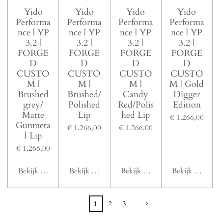
Yido
Yido
Yido
Yido
Performa
Performa
Performa
Performa
nce | YP
nce | YP
nce | YP
nce | YP
3.2 |
3.2 |
3.2 |
3.2 |
FORGE
FORGE
FORGE
FORGE
D
D
D
D
CUSTO
CUSTO
CUSTO
CUSTO
M |
M |
M |
M | Gold
Brushed
Brushed/
Candy
Digger
grey/
Polished
Red/Polis
Edition
Matte
Lip
hed Lip
€ 1.266,00
Gunmeta
€ 1.266,00
€ 1.266,00
l Lip
€ 1.266,00
Bekijk details
Bekijk details
Bekijk details
Bekijk details
1
2
3