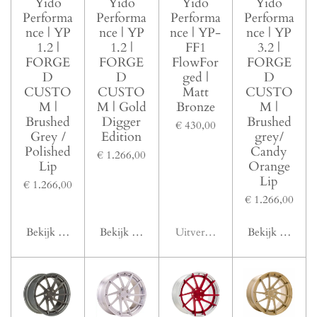
Yido
Yido
Yido
Yido
Performa
Performa
Performa
Performa
nce | YP
nce | YP
nce | YP-
nce | YP
1.2 |
1.2 |
FF1
3.2 |
FORGE
FORGE
FlowFor
FORGE
D
D
ged |
D
CUSTO
CUSTO
Matt
CUSTO
M |
M | Gold
Bronze
M |
Brushed
Digger
Brushed
€ 430,00
Grey /
Edition
grey/
Polished
Candy
€ 1.266,00
Lip
Orange
Lip
€ 1.266,00
€ 1.266,00
Bekijk details
Bekijk details
Uitverkocht
Bekijk details