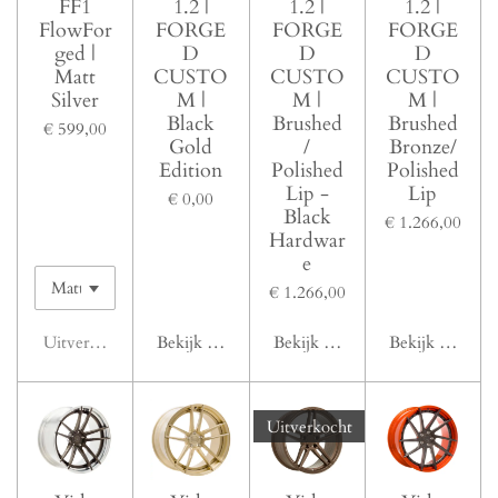
FF1
1.2 |
1.2 |
1.2 |
FlowFor
FORGE
FORGE
FORGE
ged |
D
D
D
Matt
CUSTO
CUSTO
CUSTO
Silver
M |
M |
M |
Black
Brushed
Brushed
€ 599,00
Gold
/
Bronze/
Edition
Polished
Polished
Lip -
Lip
€ 0,00
Black
€ 1.266,00
Hardwar
e
€ 1.266,00
Uitverkocht
Bekijk details
Bekijk details
Bekijk details
Uitverkocht