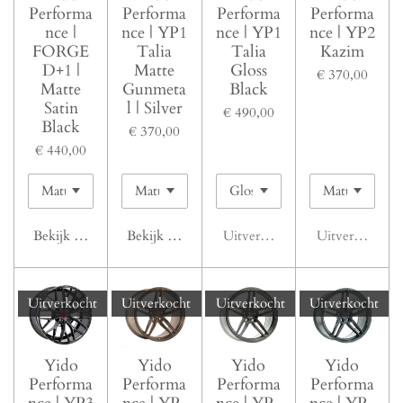
Performa
Performa
Performa
Performa
nce |
nce | YP1
nce | YP1
nce | YP2
FORGE
Talia
Talia
Kazim
D+1 |
Matte
Gloss
€ 370,00
Matte
Gunmeta
Black
Satin
l | Silver
€ 490,00
Black
€ 370,00
€ 440,00
Bekijk details
Bekijk details
Uitverkocht
Uitverkocht
Uitverkocht
Uitverkocht
Uitverkocht
Uitverkocht
Yido
Yido
Yido
Yido
Performa
Performa
Performa
Performa