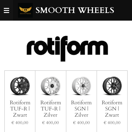
Ga
SMOOTH WHEELS
direct
naar
de
hoofdinhoud
Rotiform
Rotiform
Rotiform
Rotiform
TUF-R |
TUF-R |
SGN |
SGN |
Zwart
Zilver
Zilver
Zwart
€ 400,00
€ 400,00
€ 400,00
€ 400,00