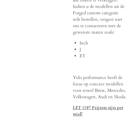
alle maten te verkrijgen.
Indien u de modellen uit de
Forged custom categorie
wilt bestellen, vergeet niet
ons te contacteren met de
gewenste maten zoals:
Inch
J
ET
Yido performance heeft de
focus op concave modellen
voor zowel Bmw, Mercedes,
Volkswagen, Audi en Skoda.
LET OP! Prijzen zijn per
wiel!