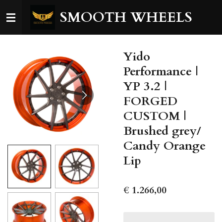
Ga
SMOOTH WHEELS
direct
naar
de
Yido
hoofdinhoud
Performance |
YP 3.2 |
FORGED
CUSTOM |
Brushed grey/
Candy Orange
Lip
€ 1.266,00