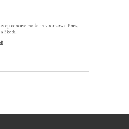
cus op concave modellen voor zowel Bmw,
en Skoda.
l!