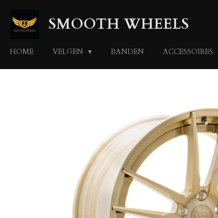
Ga
SMOOTH WHEELS
direct
naar
de
HOME
VELGEN
BANDEN
ACCESSOIRES
hoofdinhoud