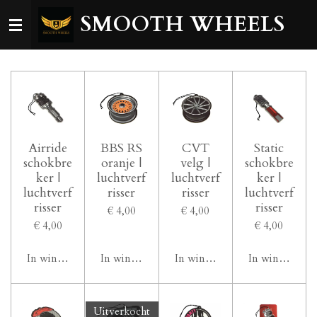
Ga
SMOOTH WHEELS
direct
naar
de
hoofdinhoud
Airride
BBS RS
CVT
Static
schokbre
oranje |
velg |
schokbre
ker |
luchtverf
luchtverf
ker |
luchtverf
risser
risser
luchtverf
risser
risser
€ 4,00
€ 4,00
€ 4,00
€ 4,00
In winkelwagen
In winkelwagen
In winkelwagen
In winkelwag
Uitverkocht