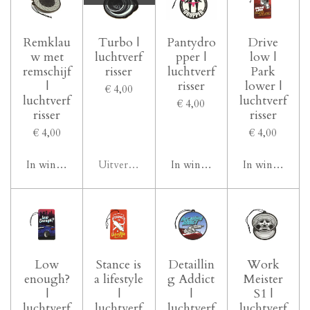
Remklau
Turbo |
Pantydro
Drive
w met
luchtverf
pper |
low |
remschijf
risser
luchtverf
Park
|
risser
lower |
€ 4,00
luchtverf
luchtverf
€ 4,00
risser
risser
€ 4,00
€ 4,00
In winkelwagen
Uitverkocht
In winkelwagen
In winkelwag
Low
Stance is
Detaillin
Work
enough?
a lifestyle
g Addict
Meister
|
|
|
S1 |
luchtverf
luchtverf
luchtverf
luchtverf