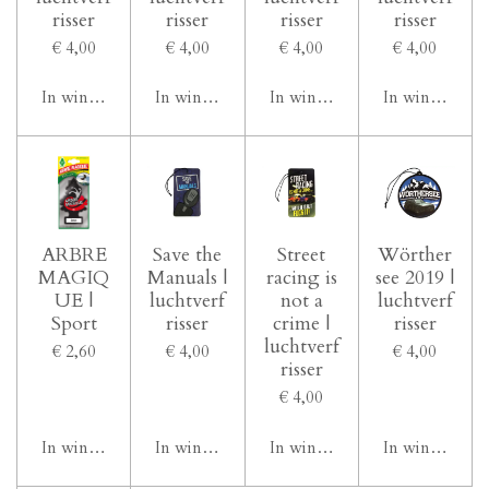
risser
risser
risser
risser
€ 4,00
€ 4,00
€ 4,00
€ 4,00
In winkelwagen
In winkelwagen
In winkelwagen
In winkelwag
ARBRE
Save the
Street
Wörther
MAGIQ
Manuals |
racing is
see 2019 |
UE |
luchtverf
not a
luchtverf
Sport
risser
crime |
risser
luchtverf
€ 2,60
€ 4,00
€ 4,00
risser
€ 4,00
In winkelwagen
In winkelwagen
In winkelwagen
In winkelwag