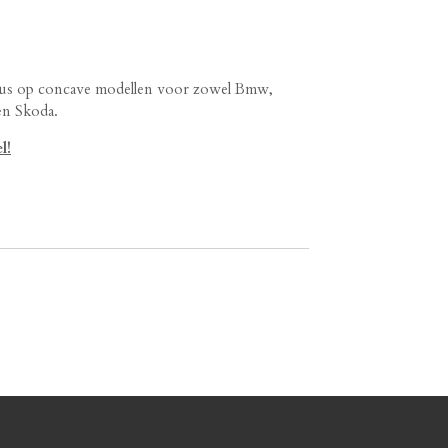
cus op concave modellen voor zowel Bmw,
en Skoda.
l!