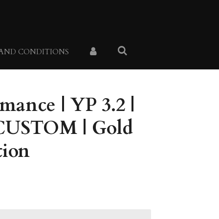
 AND CONDITIONS
mance | YP 3.2 |
USTOM | Gold
tion