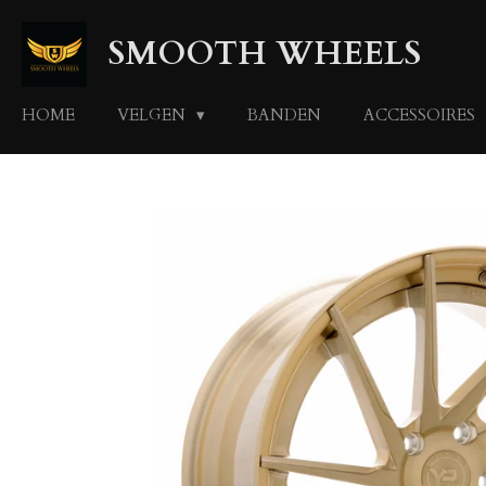
Ga
SMOOTH WHEELS
direct
naar
de
HOME
VELGEN
BANDEN
ACCESSOIRES
hoofdinhoud