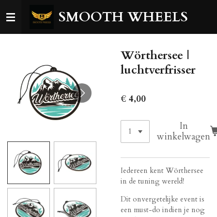
Ga
SMOOTH WHEELS
direct
naar
de
Wörthersee |
hoofdinhoud
luchtverfrisser
€ 4,00
In
winkelwagen
Iedereen kent Wörthersee
in de tuning wereld!
Dit onvergetelijke event is
een must-do indien je nog