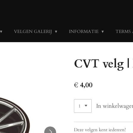
VELGEN GALERIJ
INFORMATIE
TERMS
CVT velg | 
€ 4,00
In winkelwage
Deze velgen kent iedereen!