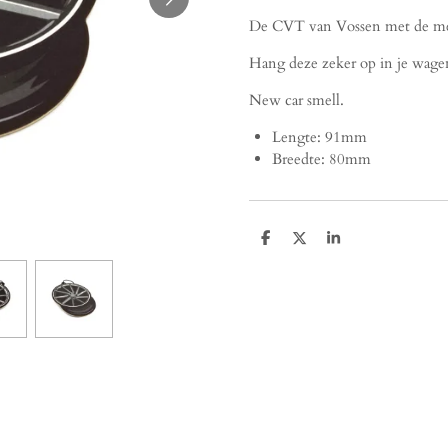
De CVT van Vossen met de mee
Hang deze zeker op in je wagen 
New car smell.
Lengte: 91mm
Breedte: 80mm
D
D
S
e
e
h
l
e
a
e
l
r
n
e