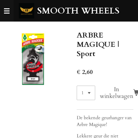
Ga
SMOOTH WHEELS
direct
naar
de
ARBRE
hoofdinhoud
MAGIQUE |
Sport
€ 2,60
In
winkelwagen
De bekende geurhanger van
Arbre Magique!
Lekkere geur die niet