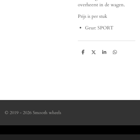
overheerst in de wagen.
Prijs is per stuk
Geur: SPORT
D
D
S
D
e
e
h
e
l
e
a
l
e
l
r
e
n
e
n
© 2019 - 2026 Smooth wheels