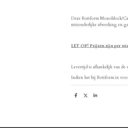
Deze Rotiform Monoblock/Cast
uitzonderlijke afwerking en g
LET OP! Prijzen zijn per wi
Levertijd is afhankelijk van de
Indien het bij Rotiform in voor
D
D
S
e
e
h
l
e
a
e
l
r
n
e