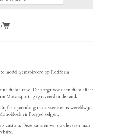
n
ste model geïnspireerd op Rotiform
ine dichte rand. Dit zorgt voor een dicht effect
form Motorsport" gegraveerd in de rand.
rijf is al jarenlang in de scene en is wereldwijd
 Monoblock en Forged velgen.
dig custom. Deze kunnen wij ook leveren maar
website.