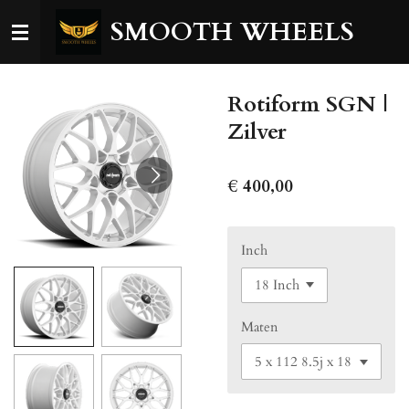
Ga
SMOOTH WHEELS
direct
naar
de
Rotiform SGN |
hoofdinhoud
Zilver
€ 400,00
Inch
Maten