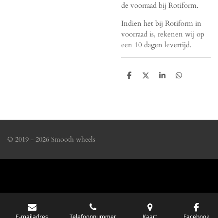
de voorraad bij Rotiform.
Indien het bij Rotiform in
voorraad is, rekenen wij op
een 10 dagen levertijd.
D
D
S
D
e
e
h
e
l
e
a
l
e
l
r
e
n
e
n
© 2019 - 2026 Smooth wheels
E-mailadres
Telefoonnummer
Kaart
Facebook