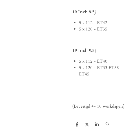
19 Inch 8.5j
5 x 112 - ET42
5 x 120 - ET35
19 Inch 9.5j
5 x 112 - ET40
5 x 120 - ET33 ET38
ET45
(Levertijd +- 10 werkdagen)
D
D
S
D