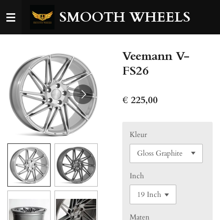
Ga
SMOOTH WHEELS
direct
naar
de
Veemann V-
hoofdinhoud
FS26
€ 225,00
Kleur
Inch
Maten