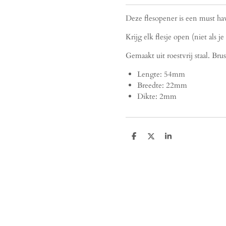
Deze flesopener is een must ha
Krijg elk flesje open (niet als je 
Gemaakt uit roestvrij staal. Bru
Lengte: 54mm
Breedte: 22mm
Dikte: 2mm
D
D
S
e
e
h
l
e
a
e
l
r
n
e