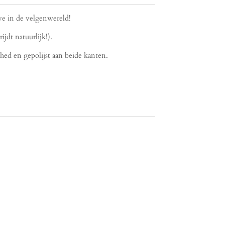
ve in de velgenwereld!
rijdt natuurlijk!).
shed en gepolijst aan beide kanten.