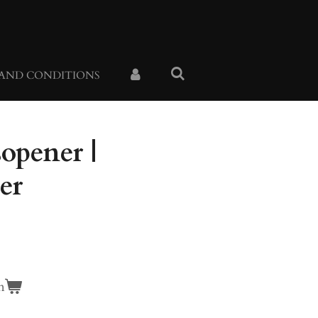
 AND CONDITIONS
opener |
er
n