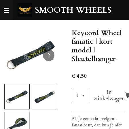
Ga
SMOOTH WHEELS
direct
naar
de
Keycord Wheel
hoofdinhoud
fanatic | kort
model |
Sleutelhanger
€ 4,50
In
winkelwagen
Als je een echte velgen-
fanaat bent, dan kun je niet