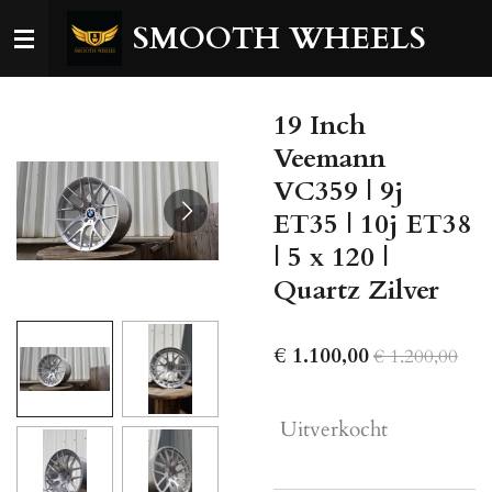
Ga
SMOOTH WHEELS
direct
naar
de
19 Inch
hoofdinhoud
Veemann
VC359 | 9j
ET35 | 10j ET38
| 5 x 120 |
Quartz Zilver
€ 1.100,00
€ 1.200,00
Uitverkocht