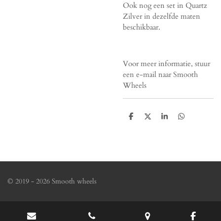
Ook nog een set in Quartz
Zilver in dezelfde maten
beschikbaar.
Voor meer informatie, stuur
een e-mail naar Smooth
Wheels
D
D
S
D
e
e
h
e
l
e
a
l
e
l
r
e
n
e
n
© 2019 - 2026 Smooth wheels