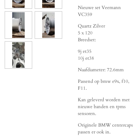
Nieuwe set Veemann
VC359
Quartz Zilver
5 x 120
Breedset:
9j et35
10j et38
Naafdiameter: 72.6mm
Passend op bmw e9x, f10,
F11.
Kan geleverd worden met
nieuwe banden en tpms
sensoren.
Originele BMW centercaps
passen er ook in.