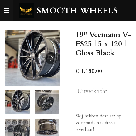
Ga
SMOOTH WHEELS
direct
naar
de
19" Veemann V-
hoofdinhoud
FS25 | 5 x 120 |
Gloss Black
€ 1.150,00
Uitverkocht
Wij hebben deze set op
voorraad en is direct
leverbaar!