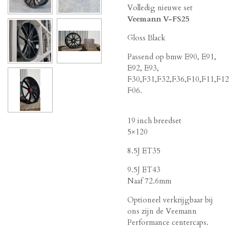
Volledig nieuwe set
Veemann V-FS25
Gloss Black
Passend op bmw E90, E91,
E92, E93,
F30,F31,F32,F36,F10,F11,F12
F06.
19 inch breedset
5×120
8.5J ET35
9.5J ET43
Naaf 72.6mm
Optioneel verkrijgbaar bij
ons zijn de Veemann
Performance centercaps.