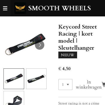
Ga
SMOOTH WHEELS
direct
naar
de
Keycord Street
hoofdinhoud
Racing | kort
model |
Sleutelhanger
NIEUW
€ 4,50
In
winkelwagen
Street racing is not a crime