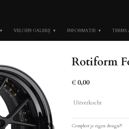
VELGEN GALERIJ
INFORMATIE
TERMS
Rotiform F
€ 0,00
Uitverkocht
Compleet je eigen design?!