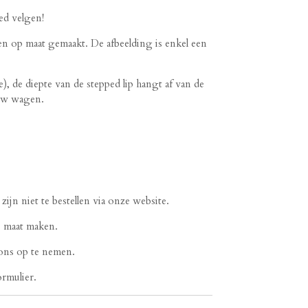
ed velgen!
n op maat gemaakt. De afbeelding is enkel een
), de diepte van de stepped lip hangt af van de
 uw wagen.
jn niet te bestellen via onze website.
p maat maken.
ons op te nemen.
ormulier.