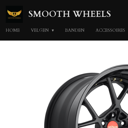
Ga
SMOOTH WHEELS
direct
naar
de
HOME
VELGEN
BANDEN
ACCESSOIRES
hoofdinhoud