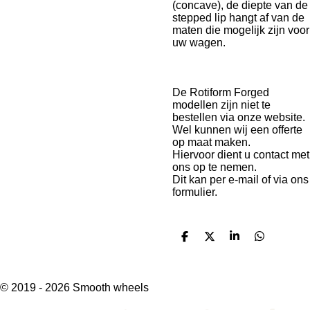
(concave), de diepte van de
stepped lip hangt af van de
maten die mogelijk zijn voor
uw wagen.
De Rotiform Forged
modellen zijn niet te
bestellen via onze website.
Wel kunnen wij een offerte
op maat maken.
Hiervoor dient u contact met
ons op te nemen.
Dit kan per e-mail of via ons
formulier.
D
D
S
D
e
e
h
e
l
e
a
l
e
l
r
e
n
e
n
© 2019 - 2026 Smooth wheels