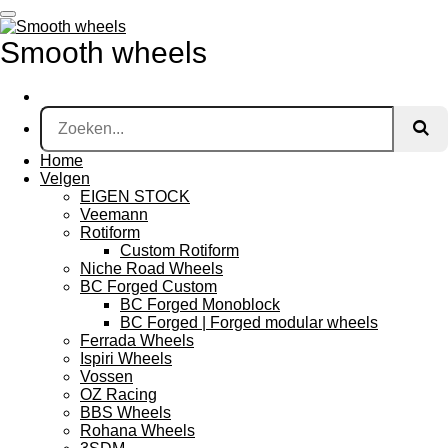
Ga
direct
Smooth wheels
naar
de
hoofdinhoud
Home
Velgen
EIGEN STOCK
Veemann
Rotiform
Custom Rotiform
Niche Road Wheels
BC Forged Custom
BC Forged Monoblock
BC Forged | Forged modular wheels
Ferrada Wheels
Ispiri Wheels
Vossen
OZ Racing
BBS Wheels
Rohana Wheels