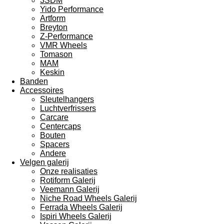
3SDM
Yido Performance
Artform
Breyton
Z-Performance
VMR Wheels
Tomason
MAM
Keskin
Banden
Accessoires
Sleutelhangers
Luchtverfrissers
Carcare
Centercaps
Bouten
Spacers
Andere
Velgen galerij
Onze realisaties
Rotiform Galerij
Veemann Galerij
Niche Road Wheels Galerij
Ferrada Wheels Galerij
Ispiri Wheels Galerij