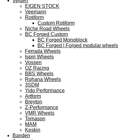
Velgen
EIGEN STOCK
Veemann
Rotiform
Custom Rotiform
Niche Road Wheels
BC Forged Custom
BC Forged Monoblock
BC Forged | Forged modular wheels
Ferrada Wheels
Ispiri Wheels
Vossen
OZ Racing
BBS Wheels
Rohana Wheels
3SDM
Yido Performance
Artform
Breyton
Z-Performance
VMR Wheels
Tomason
MAM
Keskin
Banden