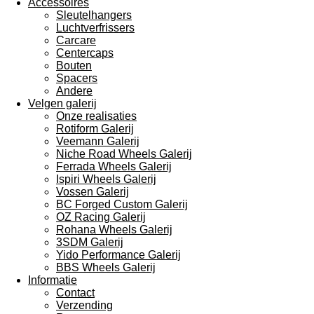
Accessoires
Sleutelhangers
Luchtverfrissers
Carcare
Centercaps
Bouten
Spacers
Andere
Velgen galerij
Onze realisaties
Rotiform Galerij
Veemann Galerij
Niche Road Wheels Galerij
Ferrada Wheels Galerij
Ispiri Wheels Galerij
Vossen Galerij
BC Forged Custom Galerij
OZ Racing Galerij
Rohana Wheels Galerij
3SDM Galerij
Yido Performance Galerij
BBS Wheels Galerij
Informatie
Contact
Verzending