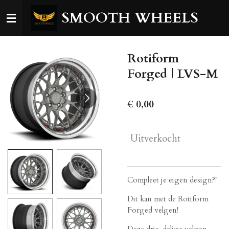
Ga
SMOOTH WHEELS
direct
naar
de
Rotiform
hoofdinhoud
Forged | LVS-M
€ 0,00
Uitverkocht
Compleet je eigen design?!
Dit kan met de Rotiform
Forged velgen!
Deze drie-delige velgen