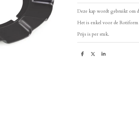
Deze kap wordt gebruikt om d
Het is enkel voor de Rotiform 
Prijs is per stuk.
D
D
S
e
e
h
l
e
a
e
l
r
n
e