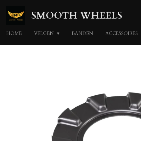
Ga
SMOOTH WHEELS
direct
naar
de
HOME
VELGEN
BANDEN
ACCESSOIRES
hoofdinhoud