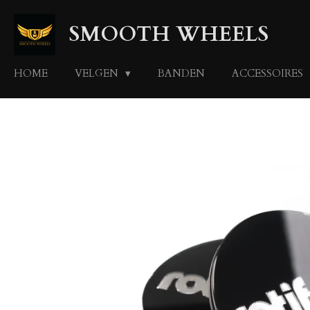
Ga
SMOOTH WHEELS
direct
naar
de
HOME
VELGEN
BANDEN
ACCESSOIRES
hoofdinhoud