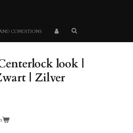
 AND CONDITIONS
Centerlock look |
wart | Zilver
n