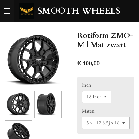
Ga
SMOOTH WHEELS
direct
naar
de
Rotiform ZMO-
hoofdinhoud
M | Mat zwart
€ 400,00
Inch
Maten