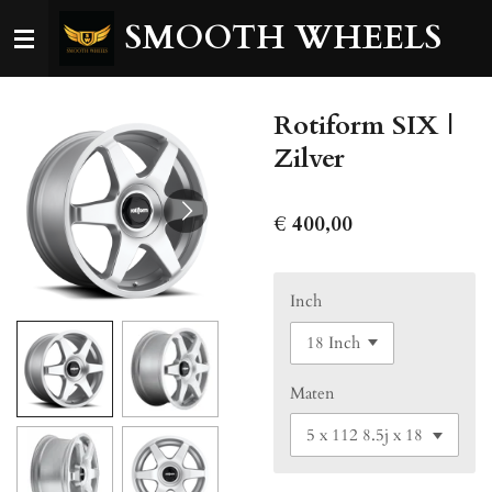
Ga
SMOOTH WHEELS
direct
naar
de
Rotiform SIX |
hoofdinhoud
Zilver
€ 400,00
Inch
Maten