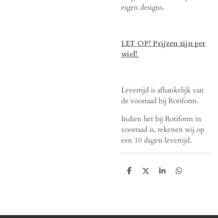
eigen designs.
LET OP! Prijzen zijn per
wiel!
Levertijd is afhankelijk van
de voorraad bij Rotiform.
Indien het bij Rotiform in
voorraad is, rekenen wij op
een 10 dagen levertijd.
D
D
S
D
e
e
h
e
l
e
a
l
e
l
r
e
n
e
n