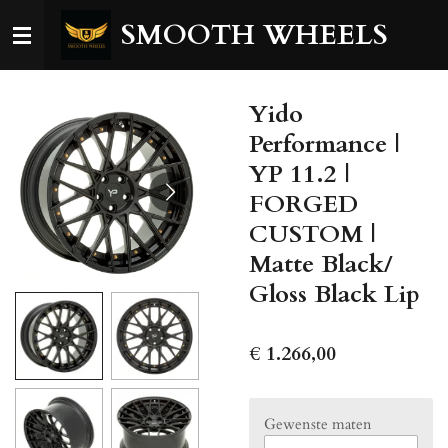
Ga
SMOOTH WHEELS
direct
naar
de
Yido
hoofdinhoud
Performance |
YP 11.2 |
FORGED
CUSTOM |
Matte Black/
Gloss Black Lip
€ 1.266,00
Gewenste maten