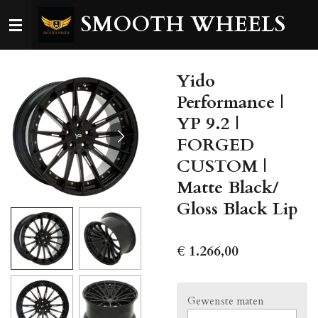
Ga
SMOOTH WHEELS
direct
naar
de
Yido
hoofdinhoud
Performance |
YP 9.2 |
FORGED
CUSTOM |
Matte Black/
Gloss Black Lip
€ 1.266,00
Gewenste maten