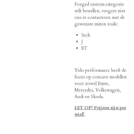
Forged custom categorie
wilt bestellen, vergeet niet
ons te contacteren met de
gewenste maten zoals:
Inch
J
ET
Yido performance heeft de
focus op concave modellen
voor zowel Bmw,
Mercedes, Volkswagen,
Audi en Skoda.
LET OP! Prijzen zijn per
wiel!