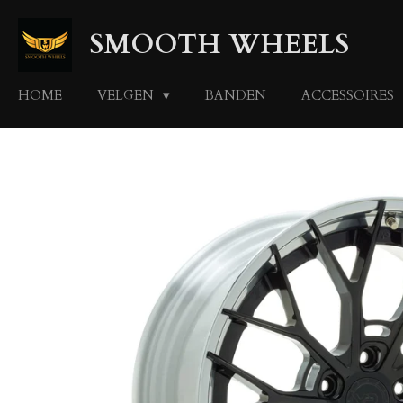
Ga
SMOOTH WHEELS
direct
naar
de
HOME
VELGEN
BANDEN
ACCESSOIRES
hoofdinhoud