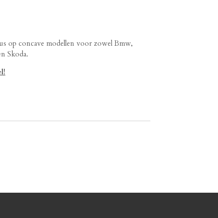
cus op concave modellen voor zowel Bmw,
en Skoda.
l!