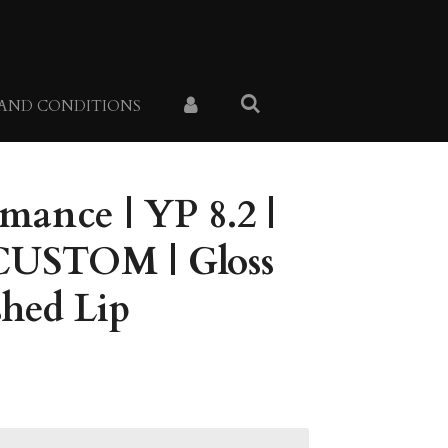
 AND CONDITIONS
mance | YP 8.2 |
USTOM | Gloss
shed Lip