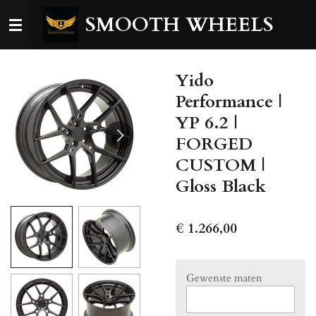
Ga
SMOOTH WHEELS
direct
naar
de
Yido
hoofdinhoud
Performance |
YP 6.2 |
FORGED
CUSTOM |
Gloss Black
€ 1.266,00
Gewenste maten