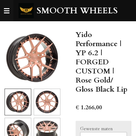
Ga
SMOOTH WHEELS
direct
naar
de
Yido
hoofdinhoud
Performance |
YP 6.2 |
FORGED
CUSTOM |
Rose Gold/
Gloss Black Lip
€ 1.266,00
Gewenste maten