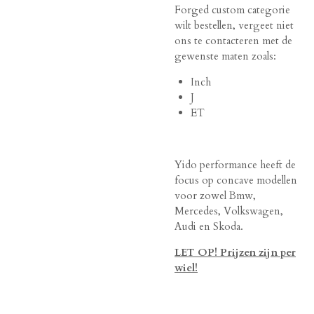
Forged custom categorie
wilt bestellen, vergeet niet
ons te contacteren met de
gewenste maten zoals:
Inch
J
ET
Yido performance heeft de
focus op concave modellen
voor zowel Bmw,
Mercedes, Volkswagen,
Audi en Skoda.
LET OP! Prijzen zijn per
wiel!