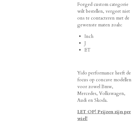
Forged custom categorie
wilt bestellen, vergeet niet
ons te contacteren met de
gewenste maten zoals:
Inch
J
ET
Yido performance heeft de
focus op concave modellen
voor zowel Bmw,
Mercedes, Volkswagen,
Audi en Skoda.
LET OP! Prijzen zijn per
wiel!