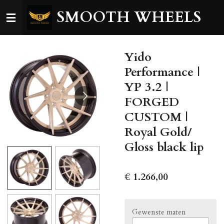
Ga
SMOOTH WHEELS
direct
naar
de
Yido
hoofdinhoud
Performance |
YP 3.2 |
FORGED
CUSTOM |
Royal Gold/
Gloss black lip
€ 1.266,00
Gewenste maten