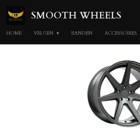
Ga
SMOOTH WHEELS
direct
naar
de
HOME
VELGEN
BANDEN
ACCESSOIRES
hoofdinhoud