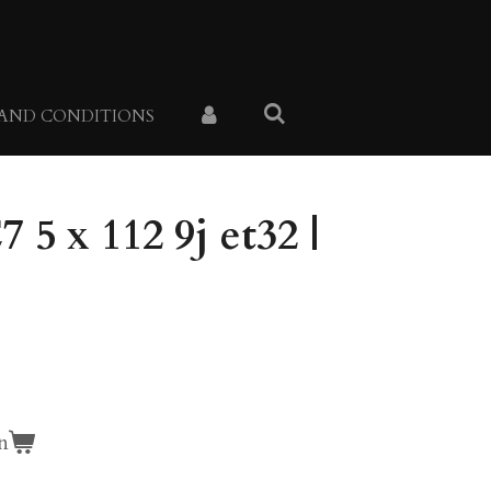
 AND CONDITIONS
5 x 112 9j et32 |
n