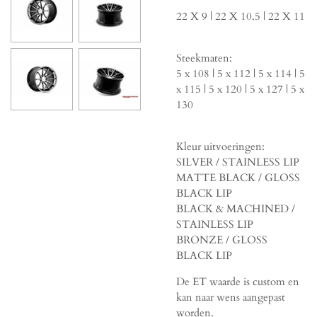
22 X 9 | 22 X 10.5 | 22 X 11
Steekmaten:
5 x 108 | 5 x 112 | 5 x 114 | 5
x 115 | 5 x 120 | 5 x 127 | 5 x
130
Kleur uitvoeringen:
SILVER / STAINLESS LIP
MATTE BLACK / GLOSS
BLACK LIP
BLACK & MACHINED /
STAINLESS LIP
BRONZE / GLOSS
BLACK LIP
De ET waarde is custom en
kan naar wens aangepast
worden.