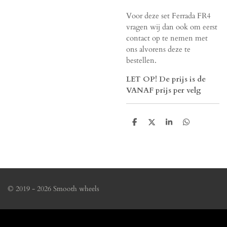
Voor deze set Ferrada FR4
vragen wij dan ook om eerst
contact op te nemen met
ons alvorens deze te
bestellen.
LET OP! De prijs is de
VANAF prijs per velg
D
D
S
D
e
e
h
e
l
e
a
l
e
l
r
e
n
e
n
© 2019 - 2026 Smooth wheels