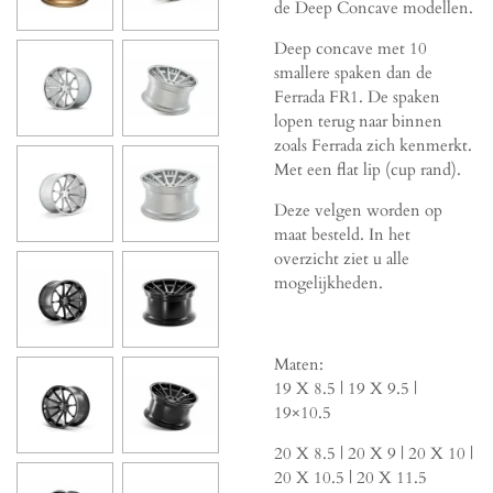
de Deep Concave modellen.
Deep concave met 10
smallere spaken dan de
Ferrada FR1. De spaken
lopen terug naar binnen
zoals Ferrada zich kenmerkt.
Met een flat lip (cup rand).
Deze velgen worden op
maat besteld. In het
overzicht ziet u alle
mogelijkheden.
Maten:
19 X 8.5 | 19 X 9.5 |
19×10.5
20 X 8.5 | 20 X 9 | 20 X 10 |
20 X 10.5 | 20 X 11.5