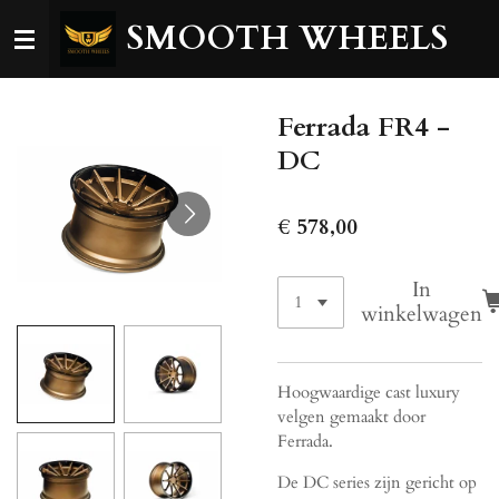
Ga
SMOOTH WHEELS
direct
naar
de
Ferrada FR4 -
hoofdinhoud
DC
€ 578,00
In
winkelwagen
Hoogwaardige cast luxury
velgen gemaakt door
Ferrada.
De DC series zijn gericht op