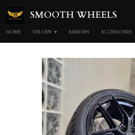
Ga
SMOOTH WHEELS
direct
naar
de
HOME
VELGEN
BANDEN
ACCESSOIRES
hoofdinhoud