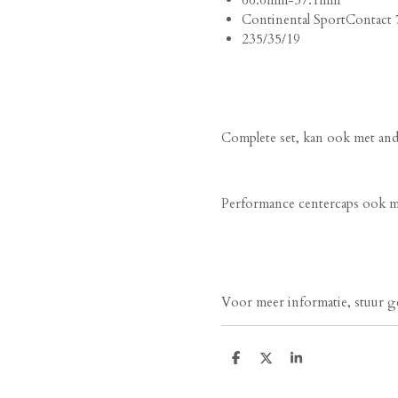
Continental SportContact 
235/35/19
Complete set, kan ook met an
Performance centercaps ook mog
Voor meer informatie, stuur g
D
D
S
e
e
h
l
e
a