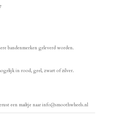
7
dere bandenmerken geleverd worden.
elijk in rood, geel, zwart of zilver.
erust een mailtje naar info@smoothwheels.nl