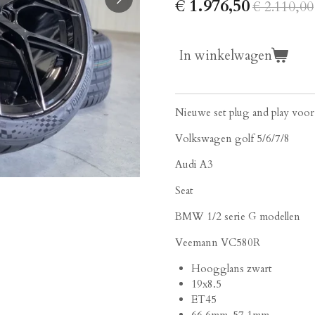
€ 1.976,50
€ 2.110,00
In winkelwagen
Nieuwe set plug and play voor
Volkswagen golf 5/6/7/8
Audi A3
Seat
BMW 1/2 serie G modellen
Veemann VC580R
Hoogglans zwart
19x8.5
ET45
66.6mm-57.1mm