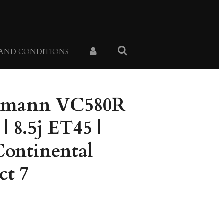
 AND CONDITIONS
eemann VC580R
| 8.5j ET45 |
Continental
ct 7