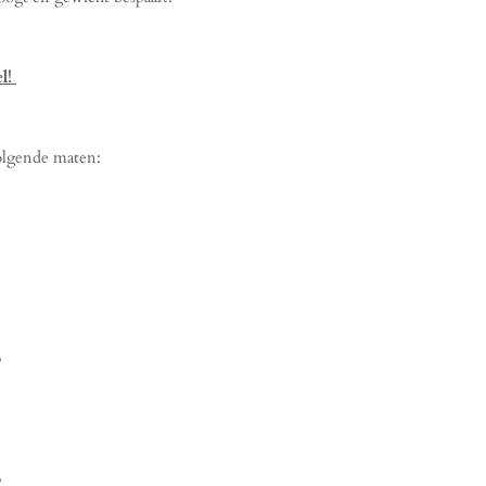
el!
volgende maten:
5
5