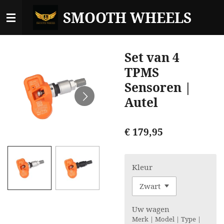
Ga
SMOOTH WHEELS
direct
naar
de
Set van 4
hoofdinhoud
TPMS
Sensoren |
Autel
€ 179,95
Kleur
Uw wagen
Merk | Model | Type |