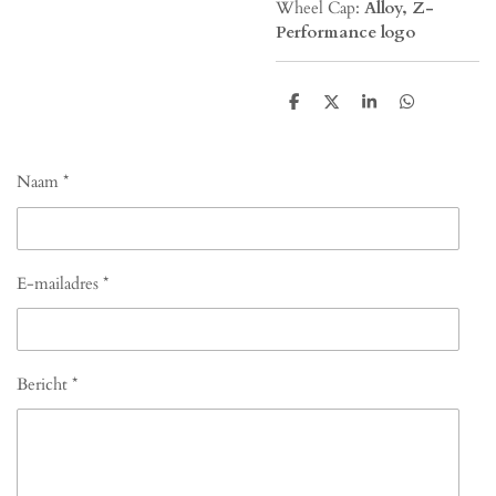
Wheel Cap:
Alloy, Z-
Performance logo
D
D
S
D
e
e
h
e
l
e
a
l
e
l
r
e
n
e
n
Naam *
E-mailadres *
Bericht *