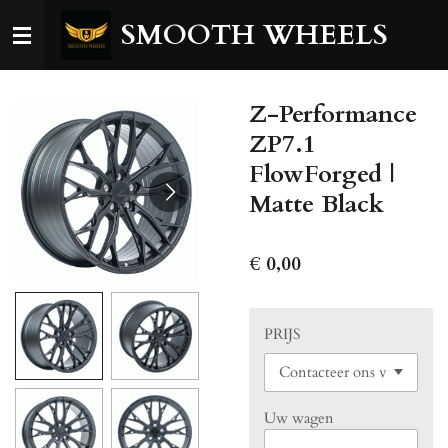
Ga
SMOOTH WHEELS
direct
naar
de
Z-Performance
hoofdinhoud
ZP7.1
FlowForged |
Matte Black
€ 0,00
PRIJS
Uw wagen