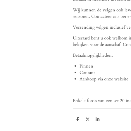
Wij kunnen de velgen ook lev
sensoren. Contacteer ons per e
Verzending velgen inclusief v
Uiteraard bent u ook welkom i
bekijken voor de aanschaf. Cont
Betaalmogelijkheden:
Pinnen
Contant
Aankoop via onze website
Enkele foto's van een set 2
D
D
S
e
e
h
l
e
a