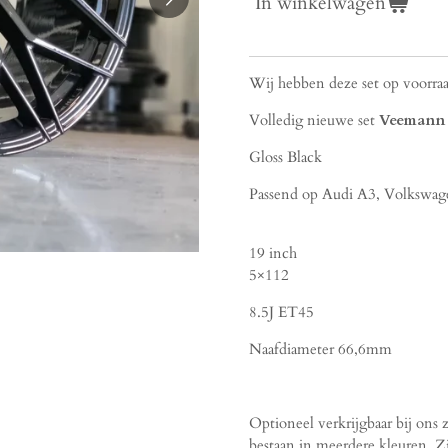
In winkelwagen
Wij hebben deze set op voorraad
Volledig nieuwe set
Veemann
Gloss Black
Passend op Audi A3, Volkswag
19 inch
5×112
8.5J ET45
Naafdiameter 66,6mm
Optioneel verkrijgbaar bij on
bestaan in meerdere kleuren. Z