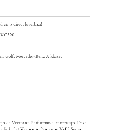
 en is direct leverbaar!
 VC520
en Golf, Mercedes-Benz A klasse.
s zijn de Veemann Performance centercaps. Deze
ie link:
Set Veemann Centercap V-FS Series