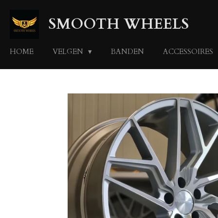
Ga
SMOOTH WHEELS
direct
naar
de
HOME
VELGEN
BANDEN
ACCESSOIRES
hoofdinhoud