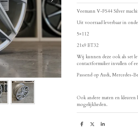
Veemann V-FS44 Silver machi
Uit voorraad leverbaar in ond
5×112
21x9 ET32
Wij kunnen deze ook als set l
contactformulier invullen of e
Passend op Audi, Mercedes-Be
Ook andere maten en kleuren le
mogelijkheden.
D
D
S
e
e
h
l
e
a