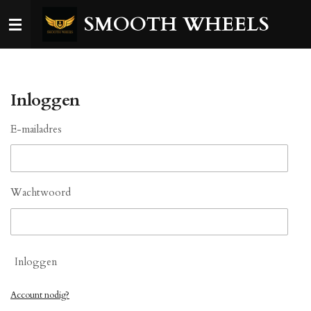
Ga
SMOOTH WHEELS
direct
naar
de
hoofdinhoud
Inloggen
E-mailadres
Wachtwoord
Inloggen
Account nodig?